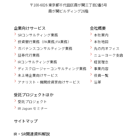
〒100-6026 東京都千代田区霞が関三丁目2番5号
霞が関ビルディング26階
企業向けサービス
会社概要
SRコンサルティング業務
本社案内
投資銀行業務（PA業務/FA業務）
本社地図
ガバナンスコンサルティング業務
丸の内オフィス
証券代行業務
ニューヨーク支店
IRコンサルティング業務
経営理念
ディスクロージャーコンサルティング業務
事業内容
未上場企業向けサービス
役員一覧
アナリスト・機関投資家向けサービス
沿革
受託プロジェクトほか
受託プロジェクト
IR Japan セミナー
サイトマップ
IR・SR関連資料解説