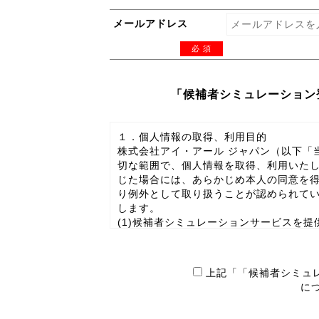
メールアドレス
必 須
「候補者シミュレーション
１．個人情報の取得、利用目的
株式会社アイ・アール ジャパン（以下「
切な範囲で、個人情報を取得、利用いたし
じた場合には、あらかじめ本人の同意を
り例外として取り扱うことが認められて
します。
(1)候補者シミュレーションサービスを提
(2)「Independent Director S
(3)当社が企画する企業の会社説明会や
(4)その他利用希望者に有益と思われる当
上記「「候補者シミュ
よるご案内のため
に
２．第三者提供に関する事項