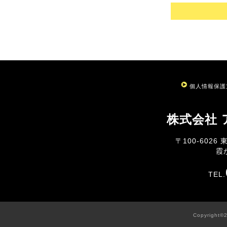
当社は、次のいずれかに該当する場合を
者に提供することはありません。
(1)法令に基づく場合
(2)人の生命、身体又は財産の保護のた
あるとき。
(3)公衆衛生の向上又は児童の健全な育
得ることが困難であるとき。
(4)国の機関若しくは地方公共団体又は
て協力する必要がある場合であって、本
個人情報保護
れがあるとき。
(5)合併その他の事由による事業の承継
株式会社
３．委託に関する事項
当社は、利用目的達成の範囲内で個人情報
〒100-602
託に際しては、十分な個人情報保護水準
霞
したうえで、委託先に対し必要かつ適切
４．個人情報の開示に関する事項
TEL.
当社は、ご本人からの求めがあった場合
内容の訂正・追加又は項目削除・利用の
示に応じますので以下に定める「お問い
続についてご説明いたします。
Copyright©2