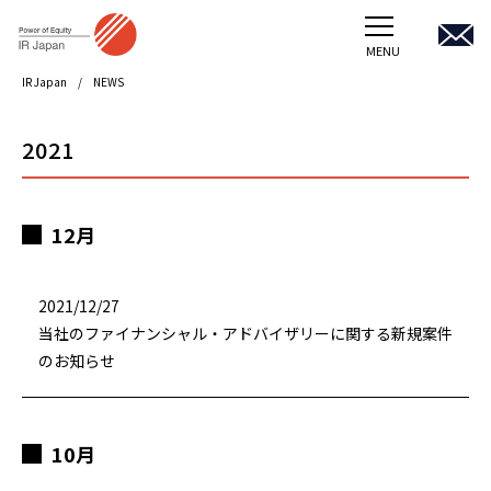
MENU
IR Japan
NEWS
TOP
2021
企業向けサービス
受託プロジェクトほか
12月
会社概要
2021/12/27
採用情報
当社のファイナンシャル・アドバイザリーに関する新規案件
のお知らせ
アイ・アール ジャパンホールディングス
10月
JOIB