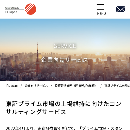
MENU
TOP
企業向けサービス
SERVICE
受託プロジェクトほか
企業向けサービス
会社概要
IR Japan
企業向けサービス
投資銀行業務（PA業務/FA業務）
東証プライム市場
採用情報
東証プライム市場の上場維持に向けたコン
アイ・アール ジャパンホールディングス
サルティングサービス
JOIB
2022年4月より、東京証券取引所にて、「プライム市場・スタン